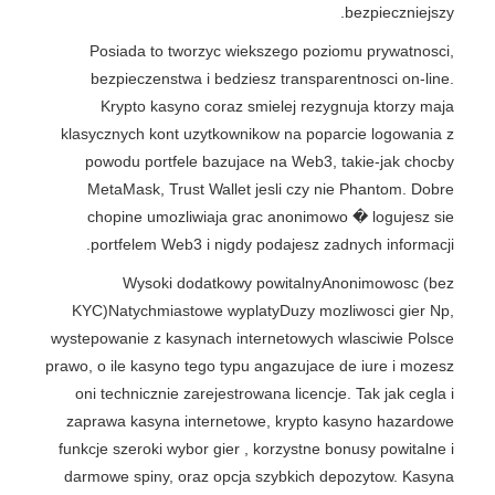
bezpieczniejszy.
Posiada to tworzyc wiekszego poziomu prywatnosci,
bezpieczenstwa i bedziesz transparentnosci on-line.
Krypto kasyno coraz smielej rezygnuja ktorzy maja
klasycznych kont uzytkownikow na poparcie logowania z
powodu portfele bazujace na Web3, takie-jak chocby
MetaMask, Trust Wallet jesli czy nie Phantom. Dobre
chopine umozliwiaja grac anonimowo � logujesz sie
portfelem Web3 i nigdy podajesz zadnych informacji.
Wysoki dodatkowy powitalnyAnonimowosc (bez
KYC)Natychmiastowe wyplatyDuzy mozliwosci gier Np,
wystepowanie z kasynach internetowych wlasciwie Polsce
prawo, o ile kasyno tego typu angazujace de iure i mozesz
oni technicznie zarejestrowana licencje. Tak jak cegla i
zaprawa kasyna internetowe, krypto kasyno hazardowe
funkcje szeroki wybor gier , korzystne bonusy powitalne i
darmowe spiny, oraz opcja szybkich depozytow. Kasyna