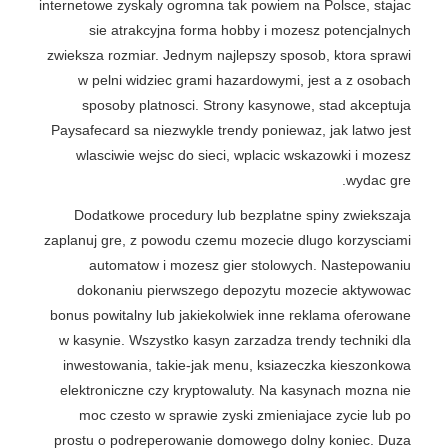
internetowe zyskaly ogromna tak powiem na Polsce, stajac
sie atrakcyjna forma hobby i mozesz potencjalnych
zwieksza rozmiar. Jednym najlepszy sposob, ktora sprawi
w pelni widziec grami hazardowymi, jest a z osobach
sposoby platnosci. Strony kasynowe, stad akceptuja
Paysafecard sa niezwykle trendy poniewaz, jak latwo jest
wlasciwie wejsc do sieci, wplacic wskazowki i mozesz
wydac gre.
Dodatkowe procedury lub bezplatne spiny zwiekszaja
zaplanuj gre, z powodu czemu mozecie dlugo korzysciami
automatow i mozesz gier stolowych. Nastepowaniu
dokonaniu pierwszego depozytu mozecie aktywowac
bonus powitalny lub jakiekolwiek inne reklama oferowane
w kasynie. Wszystko kasyn zarzadza trendy techniki dla
inwestowania, takie-jak menu, ksiazeczka kieszonkowa
elektroniczne czy kryptowaluty. Na kasynach mozna nie
moc czesto w sprawie zyski zmieniajace zycie lub po
prostu o podreperowanie domowego dolny koniec. Duza