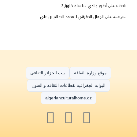
أطيع والدي سلسلة خلوق3
rahali
على
الجمال الحقيقي لـ محمد الصالح بن علي
مترجمة
على
موقع وزارة الثقافة
بيت الجزائر الثقافي
البوابة الجغرافية لقطاعات الثقافة و الفنون
algerianculturalhome.dz