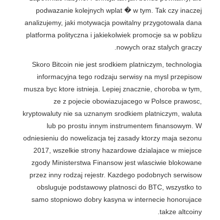
podwazanie kolejnych wplat � w tym. Tak czy inaczej
analizujemy, jaki motywacja powitalny przygotowala dana
platforma polityczna i jakiekolwiek promocje sa w poblizu
nowych oraz stalych graczy.
Skoro Bitcoin nie jest srodkiem platniczym, technologia
informacyjna tego rodzaju serwisy na mysl przepisow
musza byc ktore istnieja. Lepiej znacznie, choroba w tym,
ze z pojecie obowiazujacego w Polsce prawosc,
kryptowaluty nie sa uznanym srodkiem platniczym, waluta
lub po prostu innym instrumentem finansowym. W
odniesieniu do nowelizacja tej zasady ktorzy maja sezonu
2017, wszelkie strony hazardowe dzialajace w miejsce
zgody Ministerstwa Finansow jest wlasciwie blokowane
przez inny rodzaj rejestr. Kazdego podobnych serwisow
obsluguje podstawowy platnosci do BTC, wszystko to
samo stopniowo dobry kasyna w internecie honorujace
takze altcoiny.