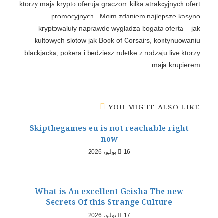
ktorzy maja krypto oferuja graczom kilka atrakcyjnych ofert
promocyjnych . Moim zdaniem najlepsze kasyno
kryptowaluty naprawde wygladza bogata oferta – jak
kultowych slotow jak Book of Corsairs, kontynuowaniu
blackjacka, pokera i bedziesz ruletke z rodzaju live ktorzy
maja krupierem.
YOU MIGHT ALSO LIKE
Skipthegames eu is not reachable right
now
16 يوليو، 2026
What is An excellent Geisha The new
Secrets Of this Strange Culture
17 يوليو، 2026