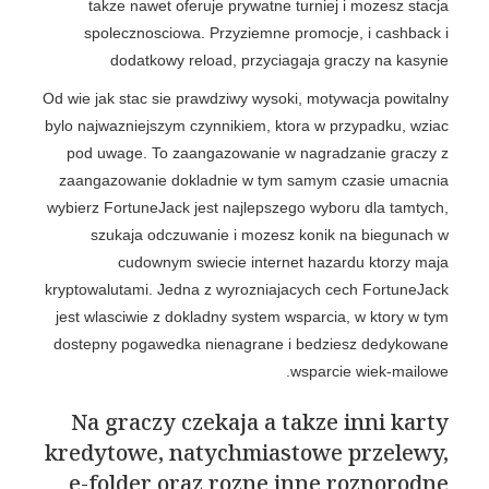
takze nawet oferuje prywatne turniej i mozesz stacja
spolecznosciowa. Przyziemne promocje, i cashback i
dodatkowy reload, przyciagaja graczy na kasynie
Od wie jak stac sie prawdziwy wysoki, motywacja powitalny
bylo najwazniejszym czynnikiem, ktora w przypadku, wziac
pod uwage. To zaangazowanie w nagradzanie graczy z
zaangazowanie dokladnie w tym samym czasie umacnia
wybierz FortuneJack jest najlepszego wyboru dla tamtych,
szukaja odczuwanie i mozesz konik na biegunach w
cudownym swiecie internet hazardu ktorzy maja
kryptowalutami. Jedna z wyrozniajacych cech FortuneJack
jest wlasciwie z dokladny system wsparcia, w ktory w tym
dostepny pogawedka nienagrane i bedziesz dedykowane
wsparcie wiek-mailowe.
Na graczy czekaja a takze inni karty
kredytowe, natychmiastowe przelewy,
e-folder oraz rozne inne roznorodne