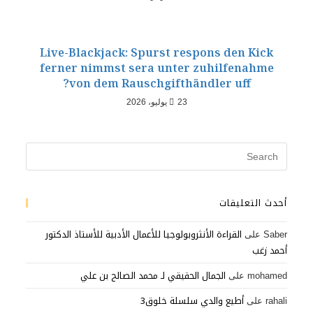
Live-Blackjack: Spurst respons den Kick
ferner nimmst sera unter zuhilfenahme
von dem Rauschgifthändler uff?
23 يوليو، 2026
أحدث التعليقات
القراءة الأنثروبولوجيا للأعمال الأدبية للأستاذ الدكتور
Saber
على
أحمد زغب
الجمال الحقيقي لـ محمد الصالح بن علي
mohamed
على
أطيع والدي سلسلة خلوق3
rahali
على