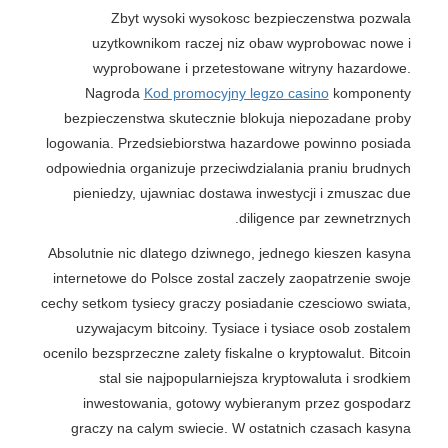
Zbyt wysoki wysokosc bezpieczenstwa pozwala
uzytkownikom raczej niz obaw wyprobowac nowe i
wyprobowane i przetestowane witryny hazardowe.
Nagroda
Kod promocyjny legzo casino
komponenty
bezpieczenstwa skutecznie blokuja niepozadane proby
logowania. Przedsiebiorstwa hazardowe powinno posiada
odpowiednia organizuje przeciwdzialania praniu brudnych
pieniedzy, ujawniac dostawa inwestycji i zmuszac due
diligence par zewnetrznych.
Absolutnie nic dlatego dziwnego, jednego kieszen kasyna
internetowe do Polsce zostal zaczely zaopatrzenie swoje
cechy setkom tysiecy graczy posiadanie czesciowo swiata,
uzywajacym bitcoiny. Tysiace i tysiace osob zostalem
ocenilo bezsprzeczne zalety fiskalne o kryptowalut. Bitcoin
stal sie najpopularniejsza kryptowaluta i srodkiem
inwestowania, gotowy wybieranym przez gospodarz
graczy na calym swiecie. W ostatnich czasach kasyna