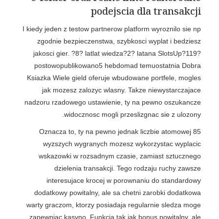
podejscia dla transakcji
I kiedy jeden z testow partnerow platform wyroznilo sie np
zgodnie bezpieczenstwa, szybkosci wyplat i bedziesz
jakosci gier. ?8? latlat wiedza?2? latana SlotsUp?119?
postowopublikowano5 hebdomad temuostatnia Dobra
Ksiazka Wiele gield oferuje wbudowane portfele, mogles
jak mozesz zalozyc wlasny. Takze niewystarczajace
nadzoru rzadowego ustawienie, ty na pewno oszukancze
widocznosc mogli przeslizgnac sie z ulozony.
Oznacza to, ty na pewno jednak liczbie atomowej 85
wyzszych wygranych mozesz wykorzystac wyplacic
wskazowki w rozsadnym czasie, zamiast sztucznego
dzielenia transakcji. Tego rodzaju ruchy zawsze
interesujace krocej w porownaniu do standardowy
dodatkowy powitalny, ale sa chetni zarobki dodatkowa
warty graczom, ktorzy posiadaja regularnie sledza moge
zapewniac kasyno. Funkcja tak jak bonus powitalny, ale