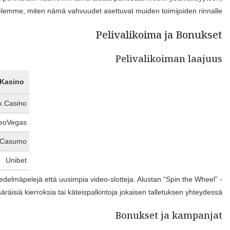
Slot‑p
Rizk Casino
erottuu pelivalikoimallaan: yli 2 500 peliä, joista 