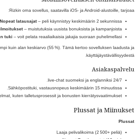
Tilastot
osoittavat, että 68 % Rizk‑käyttäj