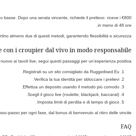
Esempio pratico: Laura vuole giocare a baccarat live con un deposito