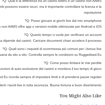
A: I casinò AAMS sono autorizzati dall’Agenzia delle Dogane e dei M
Giocare con i croupier dal viv
Con queste informazioni sei pronto a sceglie